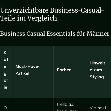
Unverzichtbare Business-Casual-
Teile im Vergleich
Business Casual Essentials für Männer
K
at
Hinweis
e
Must-Have-
Farben
e zum
g
Artikel
Styling
or
ie
Hellblau,
O
Vermeid