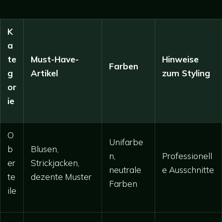
K
a
te
Must-Have-
Hinweise
Farben
g
Artikel
zum Styling
or
ie
O
Unifarbe
b
Blusen,
n,
Professionell
er
Strickjacken,
neutrale
e Ausschnitte
te
dezente Muster
Farben
ile