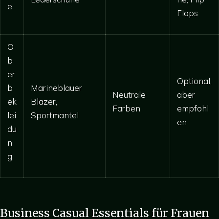
e
Flops
O
b
er
Optional,
b
Marineblauer
Neutrale
aber
ek
Blazer,
Farben
empfohl
lei
Sportmantel
en
du
n
g
Business Casual Essentials für Frauen