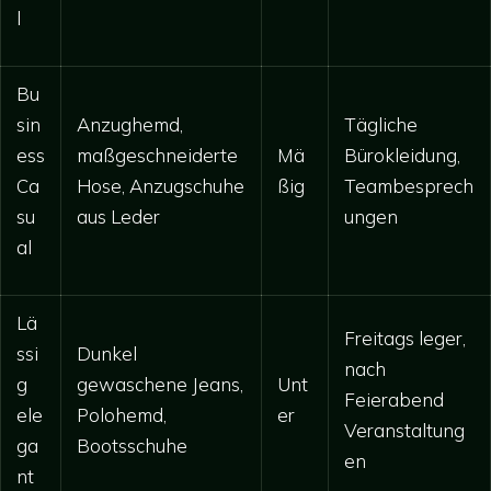
l
Bu
sin
Anzughemd,
Tägliche
ess
maßgeschneiderte
Mä
Bürokleidung,
Ca
Hose, Anzugschuhe
ßig
Teambesprech
su
aus Leder
ungen
al
Lä
Freitags leger,
ssi
Dunkel
nach
g
gewaschene Jeans,
Unt
Feierabend
ele
Polohemd,
er
Veranstaltung
ga
Bootsschuhe
en
nt