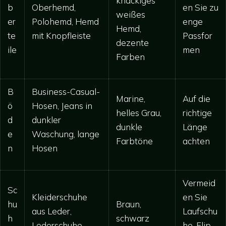
knackiges
b
Oberhemd,
en Sie zu
weißes
er
Polohemd, Hemd
enge
Hemd,
te
mit Knopfleiste
Passfor
dezente
ile
men
Farben
B
Business-Casual-
Marine,
Auf die
ö
Hosen, Jeans in
helles Grau,
richtige
d
dunkler
dunkle
Länge
e
Waschung, lange
Farbtöne
achten
n
Hosen
Vermeid
Sc
Kleiderschuhe
en Sie
hu
Braun,
aus Leder,
Laufschu
h
schwarz
Lederschuhe
he, Flip