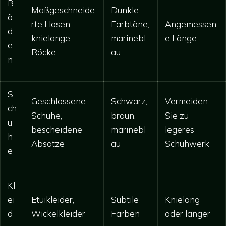
B
Maßgeschneide
Dunkle
ö
rte Hosen,
Farbtöne,
Angemessen
d
knielange
marinebl
e Länge
e
Röcke
au
n
S
Geschlossene
Schwarz,
Vermeiden
ch
Schuhe,
braun,
Sie zu
u
bescheidene
marinebl
legeres
h
Absätze
au
Schuhwerk
e
Kl
ei
Etuikleider,
Subtile
Knielang
d
Wickelkleider
Farben
oder länger