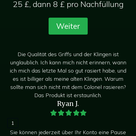
25 £, dann 8 £ pro Nachfüllung
VIP
Weiter
Membership
Menge
A
l
Die Qualität des Griffs und der Klingen ist
t
nn
unglaublich. Ich kann mich nicht erinnern, wann
u
e
nd
ich mich das letzte Mal so gut rasiert habe, und
ic
r
m
es ist billiger als meine alten Klingen. Warum
n
n?
sollte man sich nicht mit dem Colonel rasieren?
s
a
Das Produkt ist erstaunlich.
t
Ryan J.
i
v
Gefüllter
Gefüllter
Gefüllter
Gefüllter
Gefüllter
Stern
Stern
Stern
Stern
Stern
e
1
:
Sie können jederzeit über Ihr Konto eine Pause