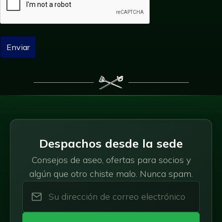
A
l
t
e
r
Despachos desde la sede
n
a
Consejos de aseo, ofertas para socios y
t
algún que otro chiste malo. Nunca spam.
i
v
e