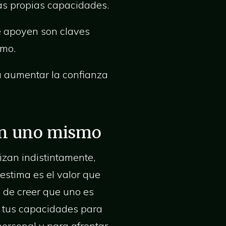
las propias capacidades.
e apoyen son claves
smo.
 a aumentar la confianza
 en uno mismo
zan indistintamente,
estima es el valor que
a de creer que uno es
en tus capacidades para
personal y para afrontar