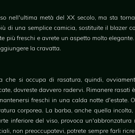
suso nell'ultima metà del XX secolo, ma sta tor
ù di una semplice camicia, sostituite il blazer con
e più freschi e avrete un aspetto molto elegante.
aggiungere la cravatta.
a che si occupa di rasatura, quindi, ovviamen
icate, dovreste davvero radervi. Rimanere rasati 
mantenersi freschi in una calda notte d'estate. O
atura corporea. La barba, anche quella incolta, t
rte inferiore del viso, provoca un'abbronzatura
ciali, non preoccupatevi, potrete sempre farli ric