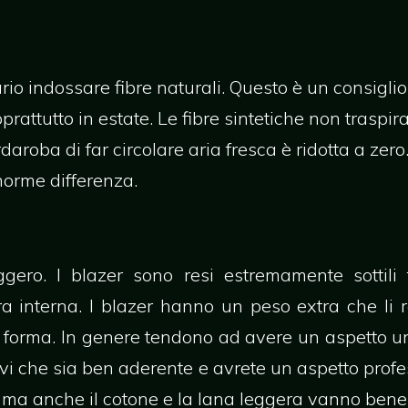
rio indossare fibre naturali. Questo è un consiglio
rattutto in estate. Le fibre sintetiche non traspir
daroba di far circolare aria fresca è ridotta a zer
orme differenza.
ero. I blazer sono resi estremamente sottili t
ra interna. I blazer hanno un peso extra che li 
i forma. In genere tendono ad avere un aspetto u
vi che sia ben aderente e avrete un aspetto prof
no, ma anche il cotone e la lana leggera vanno bene