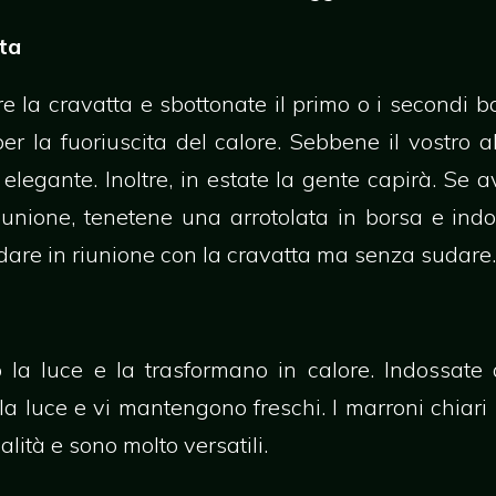
ta
re la cravatta e sbottonate il primo o i secondi b
r la fuoriuscita del calore. Sebbene il vostro 
elegante. Inoltre, in estate la gente capirà. Se 
unione, tenetene una arrotolata in borsa e indo
are in riunione con la cravatta ma senza sudare.
o la luce e la trasformano in calore. Indossate q
ella luce e vi mantengono freschi. I marroni chia
lità e sono molto versatili.