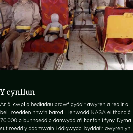
Y cynllun
Ar ôl cwpl o hediadau prawf gyda'r awyren a reolir o
bell, roedden nhw'n barod. Llenwodd NASA ei thanc â
76,000 o bunnoedd o danwydd a'i hanfon i fyny. Dyma
sut roedd y ddamwain i ddigwydd: byddai'r awyren yn