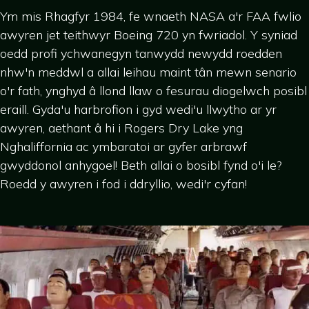
Ym mis Rhagfyr 1984, fe wnaeth NASA a'r FAA fwlio
awyren jet teithwyr Boeing 720 yn fwriadol. Y syniad
oedd profi ychwanegyn tanwydd newydd roedden
nhw'n meddwl a allai leihau maint tân mewn senario
o'r fath, ynghyd â llond llaw o fesurau diogelwch posibl
eraill. Gyda'u harbrofion i gyd wedi'u llwytho ar yr
awyren, aethant â hi i Rogers Dry Lake yng
Nghaliffornia ac ymbaratoi ar gyfer arbrawf
gwyddonol anhygoel! Beth allai o bosibl fynd o'i le?
Roedd y awyren i fod i ddryllio, wedi'r cyfan!