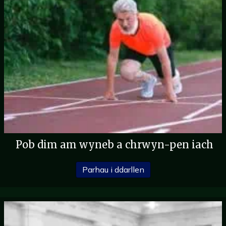
Pob dim am wyneb a chrwyn-pen iach
am Fanylion a Chyngo
Parhau i ddarllen