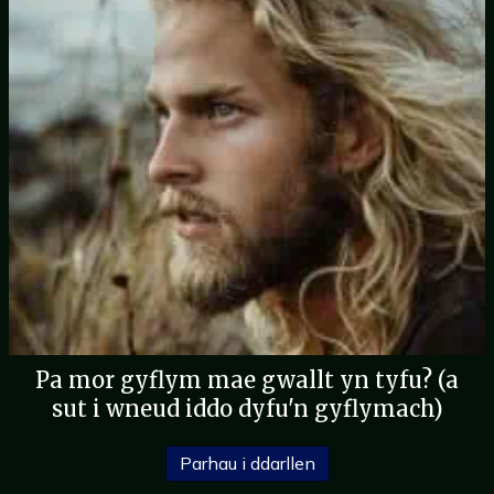
Pa mor gyflym mae gwallt yn tyfu? (a
sut i wneud iddo dyfu'n gyflymach)
am Ba mor gyflym mae g
Parhau i ddarllen