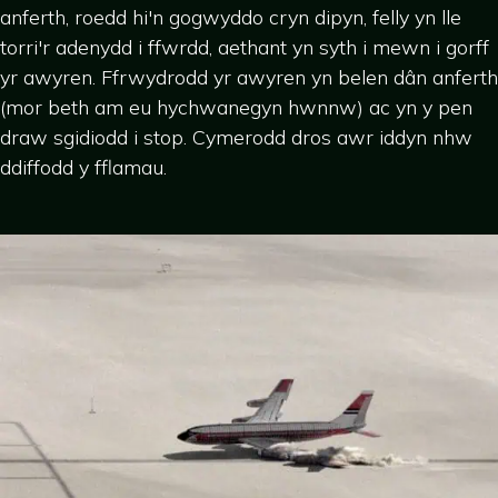
anferth, roedd hi'n gogwyddo cryn dipyn, felly yn lle
torri'r adenydd i ffwrdd, aethant yn syth i mewn i gorff
yr awyren. Ffrwydrodd yr awyren yn belen dân anferth
(mor beth am eu hychwanegyn hwnnw) ac yn y pen
draw sgidiodd i stop. Cymerodd dros awr iddyn nhw
ddiffodd y fflamau.