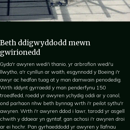
Beth ddigwyddodd mewn
gwirionedd
Gyda'r awyren wedi'i thanio, yr arbrofion wedi'u
llwytho, a'r cynllun ar waith, esgynnodd y Boeing i'r
awyr ac hedfan tuag at y man damwain penodedig.
Wrth iddynt gyrraedd y man penderfynu 150
troedfedd, roedd yr awyren ychydig oddi ar y canol,
ond parhaon nhw beth bynnag wrth i'r peilot sythu'r
awyren. Wrth i'r awyren ddod i lawr, tarodd yr asgell
chwith y ddaear yn gyntaf, gan achosi i'r awyren droi
ar ei hochr. Pan gyrhaeddodd yr awyren y llafnau