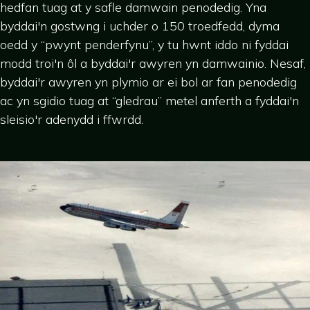
hedfan tuag at y safle damwain penodedig. Yna
byddai'n gostwng i uchder o 150 troedfedd, dyma
oedd y “pwynt penderfynu”, y tu hwnt iddo ni fyddai
modd troi'n ôl a byddai'r awyren yn damwainio. Nesaf,
byddai'r awyren yn plymio ar ei bol ar fan penodedig
ac yn sgidio tuag at “gledrau” metel anferth a fyddai'n
sleisio'r adenydd i ffwrdd.