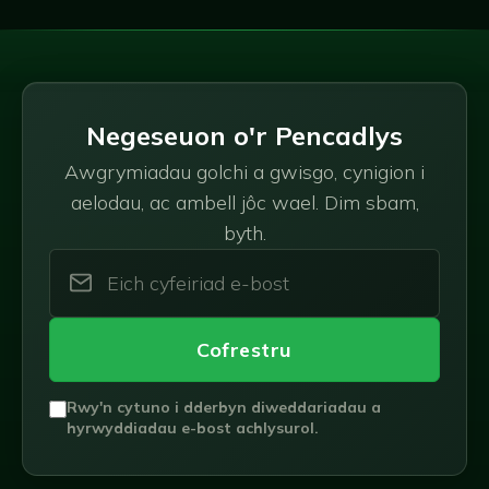
Negeseuon o'r Pencadlys
Awgrymiadau golchi a gwisgo, cynigion i
aelodau, ac ambell jôc wael. Dim sbam,
byth.
Cofrestru
Rwy'n cytuno i dderbyn diweddariadau a
hyrwyddiadau e-bost achlysurol.