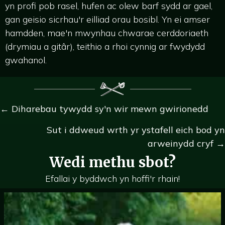
yn profi pob rasel, hufen ac olew barf sydd ar gael,
gan geisio sicrhau'r eilliad orau bosibl. Yn ei amser
hamdden, mae'n mwynhau chwarae cerddoriaeth
(drymiau a gitâr), teithio a rhoi cynnig ar fwydydd
gwahanol.
Llywio
← Diharebau tywydd sy'n wir mewn gwirionedd
postiadau
Sut i ddweud wrth yr ystafell eich bod yn
arweinydd cryf →
Wedi methu sbot?
Efallai y byddwch yn hoffi'r rhain!