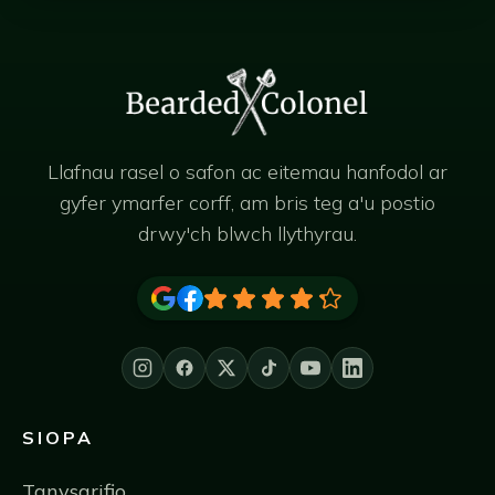
Llafnau rasel o safon ac eitemau hanfodol ar
gyfer ymarfer corff, am bris teg a'u postio
drwy'ch blwch llythyrau.
SIOPA
Tanysgrifio