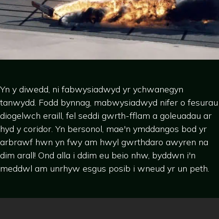
Yn y diwedd, ni fabwysiadwyd yr ychwanegyn
tanwydd. Fodd bynnag, mabwysiadwyd nifer o fesurau
diogelwch eraill, fel seddi gwrth-fflam a goleuadau ar
hyd y coridor. Yn bersonol, mae'n ymddangos bod yr
arbrawf hwn yn fwy am hwyl gwrthdaro awyren na
dim arall! Ond alla i ddim eu beio nhw, byddwn i'n
meddwl am unrhyw esgus posib i wneud yr un peth.