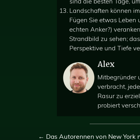
sind die besten Tage, u
Landschaften können im 
Fügen Sie etwas Leben un
echten Anker?) verankern
Strandbild zu sehen; das
Perspektive und Tiefe ver
Alex
Mitbegründer u
verbracht, jed
Rasur zu erziel
probiert versc
Posts
← Das Autorennen von New York n