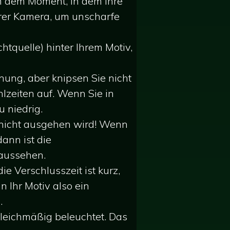
n dem Moment, in dem ihre
hrer Kamera, um unscharfe
chtquelle) hinter Ihrem Motiv,
nung, aber knipsen Sie nicht
hlzeiten auf. Wenn Sie in
 niedrig.
m nicht ausgehen wird! Wenn
ann ist die
 aussehen.
e Verschlusszeit ist kurz,
n Ihr Motiv also ein
.
 gleichmäßig beleuchtet. Das