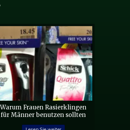
?
Warum Frauen Rasierklingen
für Männer benutzen sollten
darüber, warum Frauen Rasiermess
Lesen Sie weiter