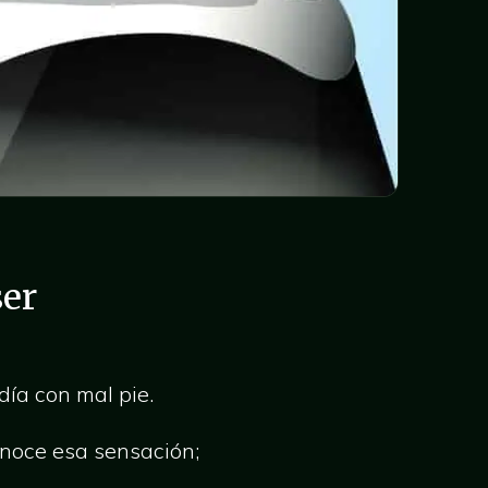
ser
ía con mal pie.
onoce esa sensación;