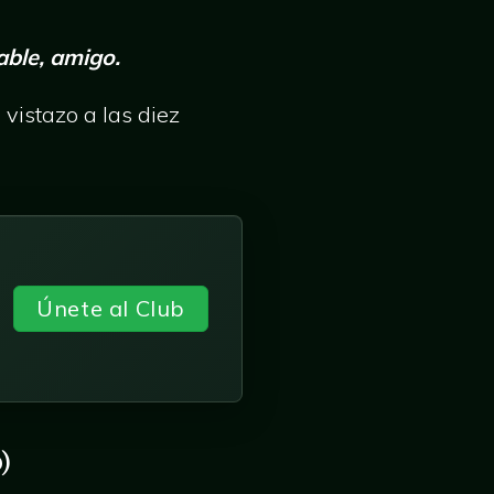
able, amigo.
vistazo a las diez
Únete al Club
)