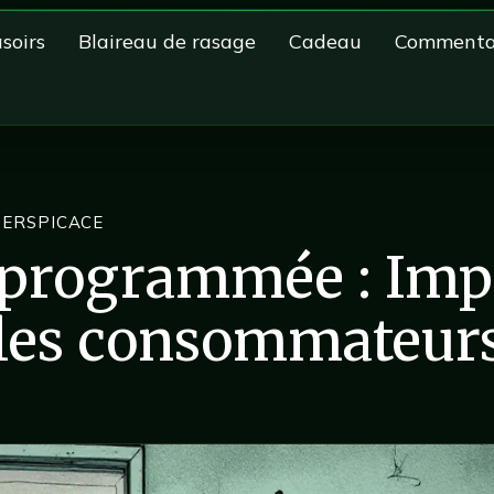
soirs
Blaireau de rasage
Cadeau
Commenta
PERSPICACE
 programmée : Imp
 les consommateur
5