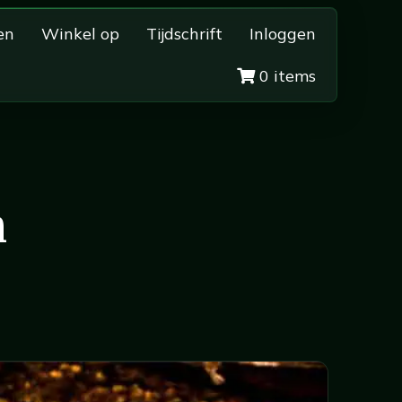
en
Winkel op
Tijdschrift
Inloggen
0 items
n