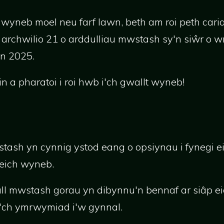
o wyneb moel neu farf lawn, beth am roi peth cari
 archwilio 21 o arddulliau mwstash sy'n siŵr o 
n 2025.
rin a pharatoi i roi hwb i'ch gwallt wyneb!
tash yn cynnig ystod eang o opsiynau i fynegi ei
eich wyneb.
ll mwstash gorau yn dibynnu'n bennaf ar siâp 
 a'ch ymrwymiad i'w gynnal.