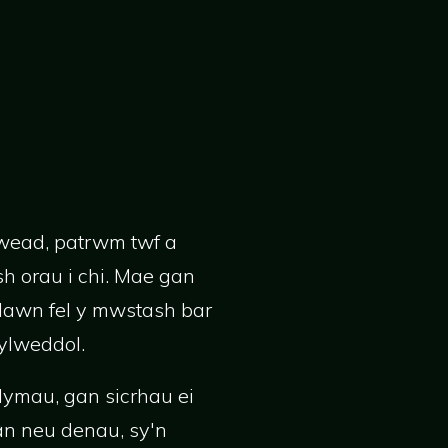
gwead, patrwm twf a
h orau i chi. Mae gan
llawn fel y mwstash bar
sylweddol.
lymau, gan sicrhau ei
mân neu denau, sy'n