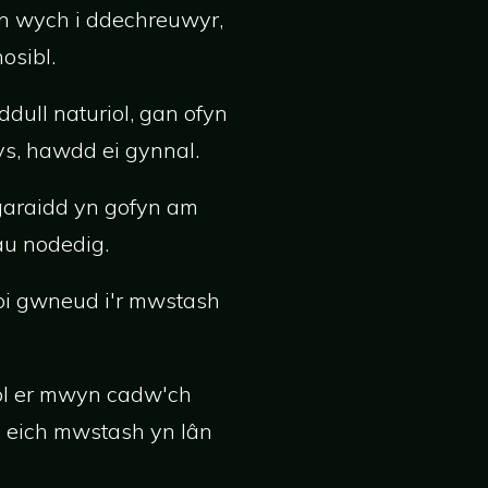
yn wych i ddechreuwyr,
osibl.
dull naturiol, gan ofyn
ys, hawdd ei gynnal.
ngaraidd yn gofyn am
au nodedig.
oi gwneud i'r mwstash
odol er mwyn cadw'ch
od eich mwstash yn lân