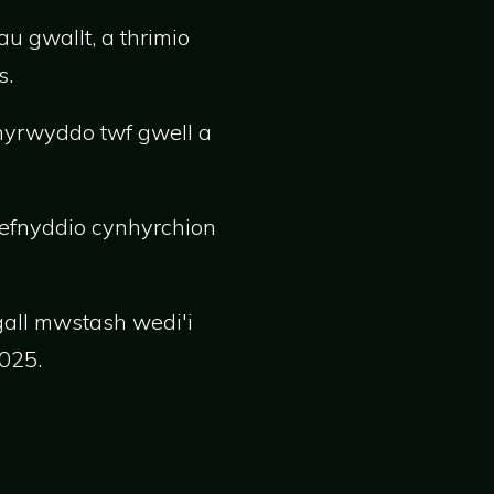
au gwallt, a thrimio
s.
 hyrwyddo twf gwell a
efnyddio cynhyrchion
 gall mwstash wedi'i
025.