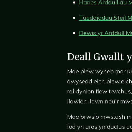
Hanes Arddulliau 
Tueddiadau Steil 
Dewis yr Arddull M
Deall Gwallt 
Mae blew wyneb mor uni
dwysedd eich blew eich 
rai dynion flew trwchus
llawlen llawn neu'r mws
Mae brwsio mwstash morf
fod yn aros yn daclus a