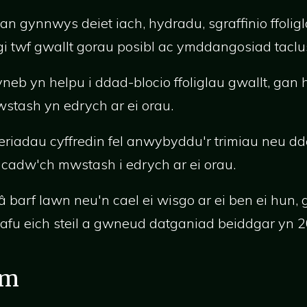
an gynnwys deiet iach, hydradu, sgraffinio ffoligl
gi twf gwallt gorau posibl ac ymddangosiad taclu
neb yn helpu i ddad-blocio ffoliglau gwallt, gan
stash yn edrych ar ei orau.
adau cyffredin fel anwybyddu'r trimiau neu dd
cadw'ch mwstash i edrych ar ei orau.
 â barf lawn neu'n cael ei wisgo ar ei ben ei hun,
fu eich steil a gwneud datganiad beiddgar yn 2
ym