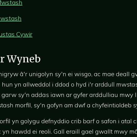
Mwstash
Mwstash
ustas Cywir
yr Wyneb
gryw â'r unigolyn sy'n ei wisgo, ac mae deall 
hun yn allweddol i ddod o hyd i'r arddull mwstas
, garw sy'n addas iawn ar gyfer arddulliau mwy 
tash morfil, sy'n gofyn am dwf a chyfeintioldeb 
il yn golygu defnyddio crib barf o safon i atal c
c yn hawdd ei reoli. Gall eraill gael gwallt mwy 