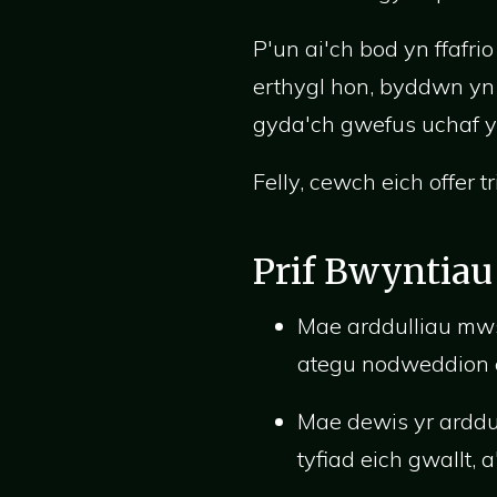
P'un ai'ch bod yn ffafri
erthygl hon, byddwn yn
gyda'ch gwefus uchaf y
Felly, cewch eich offer t
Prif Bwyntiau
Mae arddulliau mws
ategu nodweddion 
Mae dewis yr arddu
tyfiad eich gwallt,