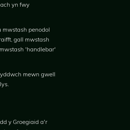
bach yn fwy
au mwstash penodol
ifft, gall mwstash
 mwstash 'handlebar'
, byddwch mewn gwell
lys.
d y Groegiaid a'r