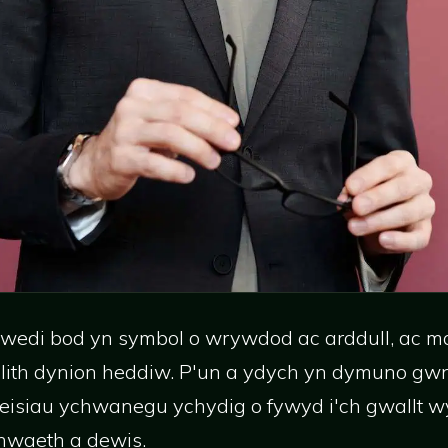
wedi bod yn symbol o wrywdod ac arddull, ac ma
lith dynion heddiw. P'un a ydych yn dymuno gw
eisiau ychwanegu ychydig o fywyd i'ch gwallt w
hwaeth a dewis.