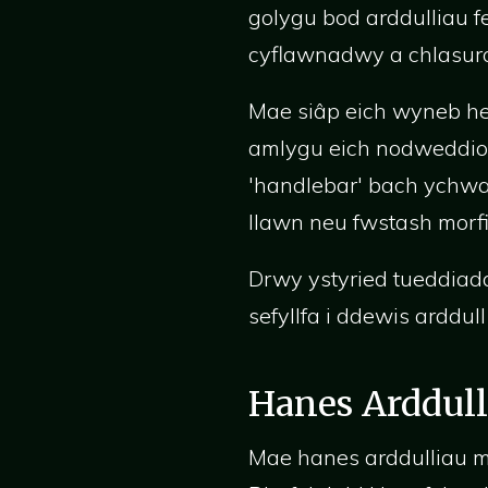
golygu bod arddulliau 
cyflawnadwy a chlasuro
Mae siâp eich wyneb he
amlygu eich nodweddion
'handlebar' bach ychwa
llawn neu fwstash morfi
Drwy ystyried tueddiad
sefyllfa i ddewis arddu
Hanes Arddul
Mae hanes arddulliau m