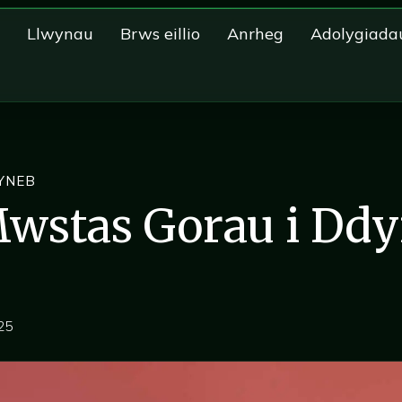
Llwynau
Brws eillio
Anrheg
Adolygiada
YNEB
 Mwstas Gorau i Dd
25