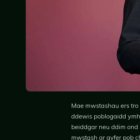
Mae mwstashau ers tro 
ddewis poblogaidd ymh
beiddgar neu ddim ond 
mwstash ar gyfer pob c