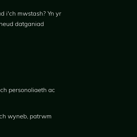
ad i'ch mwstash? Yn yr
wneud datganiad
ch personoliaeth ac
eich wyneb, patrwm