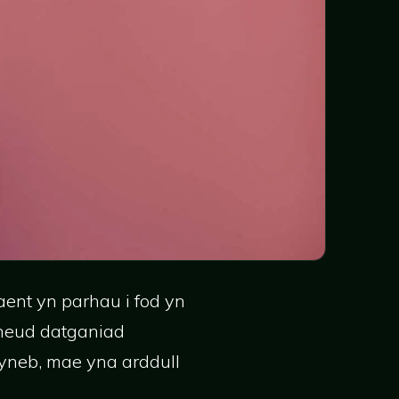
ent yn parhau i fod yn
neud datganiad
yneb, mae yna arddull