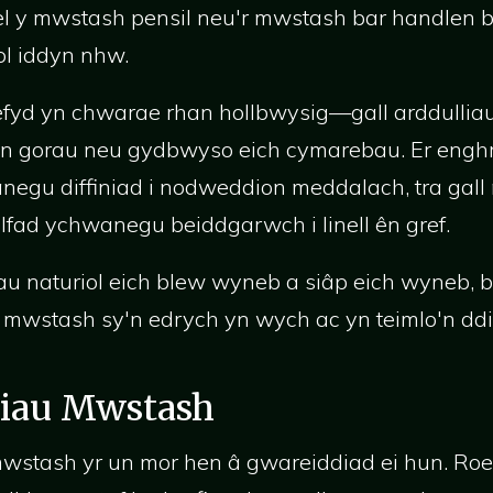
fel y mwstash pensil neu'r mwstash bar handlen 
l iddyn nhw.
fyd yn chwarae rhan hollbwysig—gall arddulli
 gorau neu gydbwyso eich cymarebau. Er enghra
negu diffiniad i nodweddion meddalach, tra gall
lfad ychwanegu beiddgarwch i linell ên gref.
au naturiol eich blew wyneb a siâp eich wyneb
ll mwstash sy'n edrych yn wych ac yn teimlo'n ddi
liau Mwstash
wstash yr un mor hen â gwareiddiad ei hun. Roed