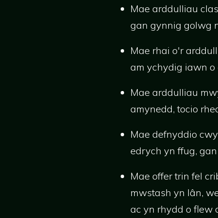
Mae arddulliau cla
gan gynnig golwg nat
Mae rhai o'r arddul
am ychydig iawn o 
Mae arddulliau mwy
amynedd, tocio rheo
Mae defnyddio cwyr
edrych yn ffug, gan
Mae offer trin fel 
mwstash yn lân, wed
ac yn rhydd o flew 