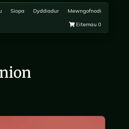
u
Siopa
Dyddiadur
Mewngofnodi
Eitemau 0
ynion