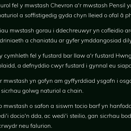
surol fel y mwstash Chevron a'r mwstash Pensil 
uriol a soffistigedig gyda chyn lleied o ofal â ph
liau mwstash gorau i ddechreuwyr yn cofleidio ard
driniaeth a chaniatáu ar gyfer ymddangosiad dil
 cymhleth fel y fustard bar llaw a'r fustard Hw
laidd, a defnyddio cwyr fustard i gynnal eu siap
 mwstash yn gofyn am gyffyrddiad ysgafn i osg
 sicrhau golwg naturiol a chain.
crib mwstash o safon a siswrn tocio barf yn hanf
i'i docio'n dda, ac wedi'i steilio, gan sicrhau b
crwydr neu falurion.