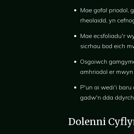
Mae gofal priodol, g
rheolaidd, yn cefno
Mae ecsfoliadu'r wy
sicrhau bod eich mw
Osgoiwch gamgymeri
amhriodol er mwyn 
P'un ai wedi'i baru
gadw'n dda ddyrcha
Dolenni Cyfl