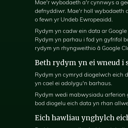
Mae'r wybodaeth a'r cynnwys a gedw
defnyddiwr. Mae'r holl wybodaeth a
o fewn yr Undeb Ewropeaidd.
Rydym yn cadw ein data ar Google C
Rydym yn parhau i fod yn gyfrifo
rydym yn rhyngweithio â Google Clou
Beth rydym yn ei wneud i 
Rydym yn cymryd diogelwch eich da
yn cael ei adolygu'n barhaus.
Rydym wedi mabwysiadu arferion g
bod diogelu eich data yn rhan allw
Eich hawliau ynghylch ei