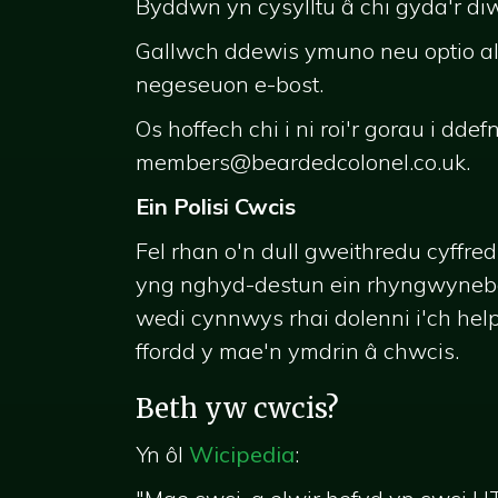
Byddwn yn cysylltu â chi gyda'r d
Gallwch ddewis ymuno neu optio al
negeseuon e-bost.
Os hoffech chi i ni roi'r gorau i d
members@beardedcolonel.co.uk
.
Ein Polisi Cwcis
Fel rhan o'n dull gweithredu cyffre
yng nghyd-destun ein rhyngwynebau
wedi cynnwys rhai dolenni i'ch helpu
ffordd y mae'n ymdrin â chwcis.
Beth yw cwcis?
Yn ôl
Wicipedia
: