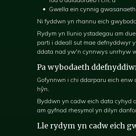
Gwella ein cynnig gwasanaeth 
Ni fyddwn yn rhannu eich gwyboda
Rydym yn llunio ystadegau am dued
parti i ddeall sut mae defnyddwyr y
ddata nad yw'n cynnwys unrhyw wybo
Pa wybodaeth ddefnyddiwr y
Gofynnwn i chi ddarparu eich enw a
hŷn.
Byddwn yn cadw eich data cyhyd ag
am gyfnod rhesymol yn dilyn danfo
Lle rydym yn cadw eich 