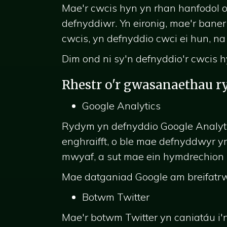
Mae'r cwcis hyn yn rhan hanfodol o
defnyddiwr. Yn eironig, mae'r baner
cwcis, yn defnyddio cwci ei hun, n
Dim ond ni sy'n defnyddio'r cwcis 
Rhestr o'r gwasanaethau r
Google Analytics
Rydym yn defnyddio Google Analytics
enghraifft, o ble mae defnyddwyr y
mwyaf, a sut mae ein hymdrechion m
Mae datganiad Google am breifat
Botwm Twitter
Mae'r botwm Twitter yn caniatáu i