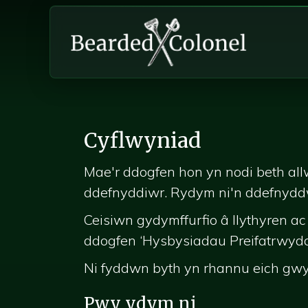
Cyflwyniad
Mae'r ddogfen hon yn nodi beth al
ddefnyddiwr. Rydym ni'n ddefnyddwy
Ceisiwn gydymffurfio â llythyren
ddogfen ‘Hysbysiadau Preifatrwydd
Ni fyddwn byth yn rhannu eich gw
Pwy ydym ni