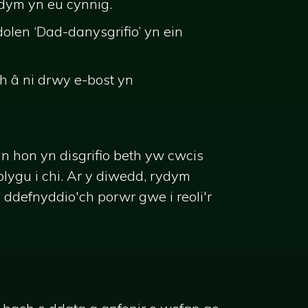
dym yn eu cynnig.
len ‘Dad-danysgrifio’ yn ein
ch â ni drwy e-bost yn
an hon yn disgrifio beth yw cwcis
ygu i chi. Ar y diwedd, rydym
h ddefnyddio'ch porwr gwe i reoli'r