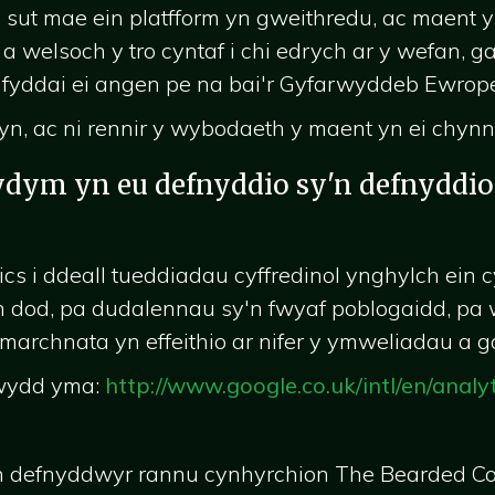
 sut mae ein platfform yn gweithredu, ac maent y
 a welsoch y tro cyntaf i chi edrych ar y wefan,
a fyddai ei angen pe na bai'r Gyfarwyddeb Ewrop
hyn, ac ni rennir y wybodaeth y maent yn ei chy
ydym yn eu defnyddio sy'n defnyddio 
 i ddeall tueddiadau cyffredinol ynghylch ein cy
n dod, pa dudalennau sy'n fwyaf poblogaidd, pa w
archnata yn effeithio ar nifer y ymweliadau a 
rwydd yma:
http://www.google.co.uk/intl/en/analy
'n defnyddwyr rannu cynhyrchion The Bearded Co