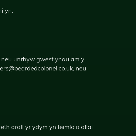
i yn:
h neu unrhyw gwestiynau am y
rs@beardedcolonel.co.uk
, neu
 arall yr ydym yn teimlo a allai