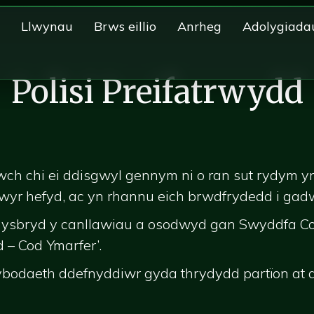
Llwynau
Brws eillio
Anrheg
Adolygiada
Polisi Preifatrwydd
lwch chi ei ddisgwyl gennym ni o ran sut rydym 
r hefyd, ac yn rhannu eich brwdfrydedd i gadw'r 
 ac ysbryd y canllawiau a osodwyd gan Swyddfa 
 – Cod Ymarfer’.
ybodaeth ddefnyddiwr gyda thrydydd partïon at 