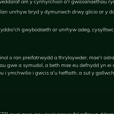
iweddaraf am y cynhyrchion a'r gwasanaethau ry
lan unrhyw bryd y dymunwch drwy glicio ar y ddo
defnyddio'ch gwybodaeth ar unrhyw adeg, cysylltw
dinol o ran preifatrwydd a thryloywder, mae'r adr
 gwe a symudol, a beth mae eu defnydd yn ei ol
 i ymchwilio i gwcis a'u heffaith, a sut y gallwc