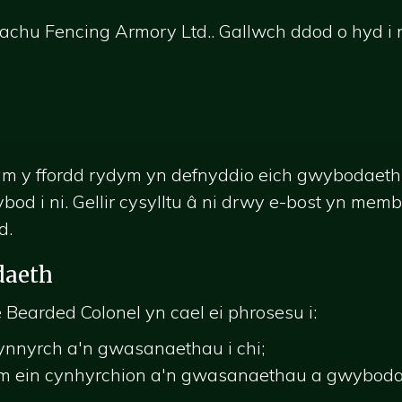
hu Fencing Armory Ltd.. Gallwch ddod o hyd i n
m y ffordd rydym yn defnyddio eich gwybodaet
od i ni. Gellir cysylltu â ni drwy e-bost yn
membe
d.
daeth
Bearded Colonel yn cael ei phrosesu i:
ynnyrch a'n gwasanaethau i chi;
m ein cynhyrchion a'n gwasanaethau a gwybodaeth