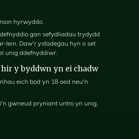
enion hyrwyddo.
defnyddio gan sefydliadau trydydd
ar-lein. Daw'r ystadegau hyn o set
el unig ddefnyddiwr.
r hir y byddwn yn ei chadw
rnhau eich bod yn 18 oed neu'n
'n gwneud pryniant untro yn unig,