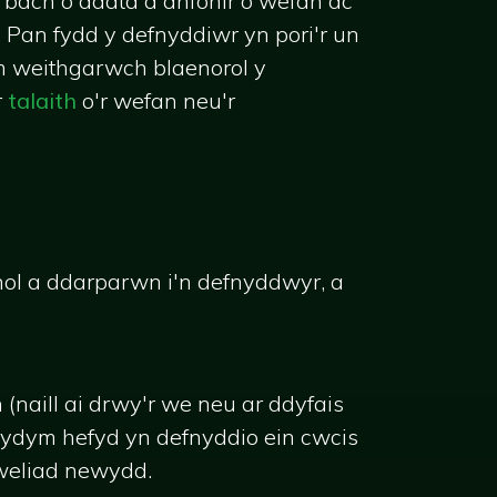
n bach o ddata a anfonir o wefan ac
 Pan fydd y defnyddiwr yn pori'r un
am weithgarwch blaenorol y
r
talaith
o'r wefan neu'r
nol a ddarparwn i'n defnyddwyr, a
naill ai drwy'r we neu ar ddyfais
 rydym hefyd yn defnyddio ein cwcis
weliad newydd.