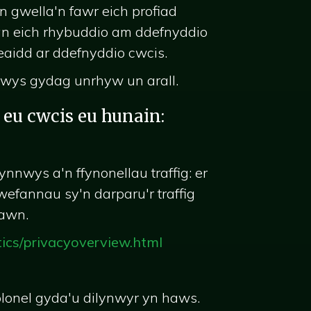
n gwella'n fawr eich profiad
 gan eich rhybuddio am ddefnyddio
eaidd ar ddefnyddio cwcis.
nnwys gydag unrhyw un arall.
eu cwcis eu hunain:
nnwys a'n ffynonellau traffig: er
efannau sy'n darparu'r traffig
gawn.
tics/privacyoverview.html
lonel gyda'u dilynwyr yn haws.