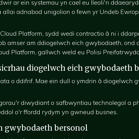
ir ar ein systemau yn cael eu lleoli'n ddaearydd
 allai adnabod unigolion o fewn yr Undeb Ewrope
loud Platform, sydd wedi contractio â ni i dda
l bob amser am ddiogelwch eich gwybodaeth, on
d Platform, gallwch weld eu Polisi Preifatrwydd, 
sicrhau diogelwch eich gwybodaeth 
ta o ddifrif. Mae ein dull o ymdrin â diogelwch
orau'r diwydiant o safbwyntiau technolegol a p
eddol o'r ffordd rydym yn gwneud busnes.
ch gwybodaeth bersonol