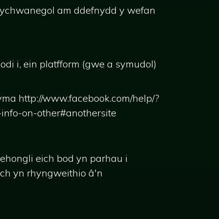
ta ychwanegol am ddefnydd y wefan
di i, ein platfform (gwe a symudol)
ma http://www.facebook.com/help/?
nfo-on-other#anothersite
hongli eich bod yn parhau i
ych yn rhyngweithio â'n