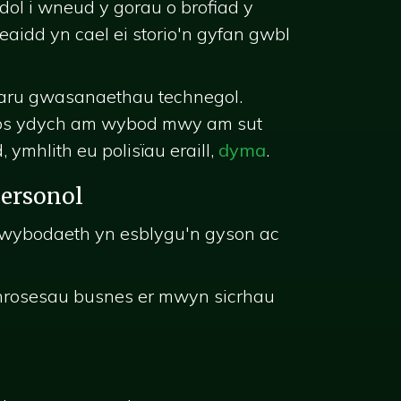
ol i wneud y gorau o brofiad y
aidd yn cael ei storio'n gyfan gwbl
rparu gwasanaethau technegol.
d os ydych am wybod mwy am sut
ymhlith eu polisïau eraill,
dyma
.
bersonol
 gwybodaeth yn esblygu'n gyson ac
hrosesau busnes er mwyn sicrhau