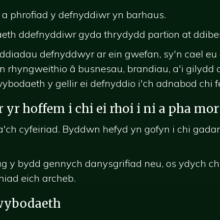
a phrofiad y defnyddiwr yn barhaus.
eth ddefnyddiwr gyda thrydydd partïon at ddib
diadau defnyddwyr ar ein gwefan, sy'n cael eu 
n rhyngweithio â busnesau, brandiau, a'i gilydd 
daeth y gellir ei defnyddio i'ch adnabod chi f
r hoffem i chi ei rhoi i ni a pha mo
'ch cyfeiriad. Byddwn hefyd yn gofyn i chi gada
 y bydd gennych danysgrifiad neu, os ydych chi
niad eich archeb.
gwybodaeth