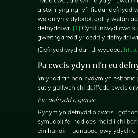
"Mae cwci, a elwir hefyd yn cwci H
a storir yng nghyfrifiadur defnyddi
wefan yn y dyfodol, gall y wefan ad
defnyddiwr.
[1]
Cynlluniwyd cwcis i
gweithgaredd yr oedd y defnyddiwr 
(Defnyddiwyd dan drwydded:
http
Pa cwcis ydyn ni'n eu defn
Yn yr adran hon, rydym yn esbonio
sut y gallwch chi ddiffodd cwcis dr
Ein defnydd o gwcis:
Rydym yn defnyddio cwcis i gofnod
symudol) fel nad oes rhaid i chi b
ein hunain i adnabod pwy ydych ch