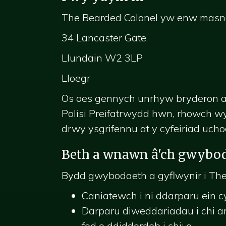
The Bearded Colonel yw enw masnac
34 Lancaster Gate
Llundain W2 3LP
Lloegr
Os oes gennych unrhyw bryderon a
Polisi Preifatrwydd hwn, rhowch wyb
drwy ysgrifennu at y cyfeiriad ucho
Beth a wnawn â'ch gwybo
Bydd gwybodaeth a gyflwynir i The 
Caniatewch i ni ddarparu ein c
Darparu diweddariadau i chi a
fod o ddiddordeb i chi; a