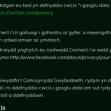
n datgan eu bod yn defnyddio cwcis "i gasglu da
ps://twitter.com/privacy
 i'ch galluogi i gofrestru ar gyfer, a mewngofno
an arbed amser ac ymdrech.
trwydd ynghylch eu nodwedd Connect i'w weld y
a http://www.facebook.com/about/privacy/your-i
 Swyddfa'r Comisiynydd Gwybodaeth, rydym yn de
âd i ni ddefnyddio cwcis i gasglu data am sut ryd
ill a ddefnyddiwn.
is