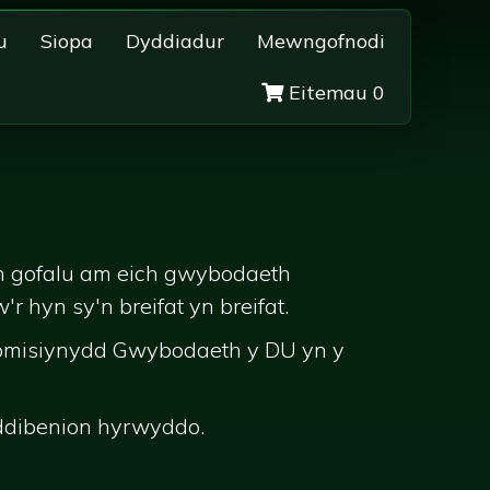
u
Siopa
Dyddiadur
Mewngofnodi
Eitemau 0
yn gofalu am eich gwybodaeth
hyn sy'n breifat yn breifat.
Comisiynydd Gwybodaeth y DU yn y
ddibenion hyrwyddo.