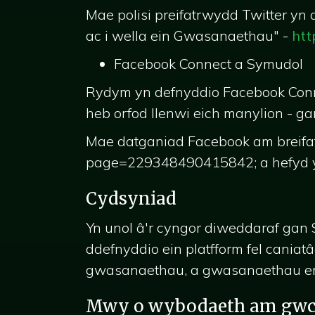
Mae polisi preifatrwydd Twitter y
ac i wella ein Gwasanaethau" -
htt
Facebook Connect a Symudol
Rydym yn defnyddio Facebook Connect
heb orfod llenwi eich manylion - g
Mae datganiad Facebook am breifa
page=229348490415842; a hefyd ym
Cydsyniad
Yn unol â'r cyngor diweddaraf gan
ddefnyddio ein platfform fel caniat
gwasanaethau, a gwasanaethau era
Mwy o wybodaeth am gwc