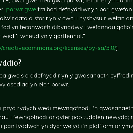
TTP, cwci gwe, neu gwci porwr, fel arfer yn ddar
wr.
porwr gwe
tra bod defnyddiwr yn pori gwefan.
alw'r data a storir yn y cwci i hysbysu'r wefan 
 fod yn fecanwaith dibynadwy i wefannau gofio'
wedi'i wneud yn y gorffennol."
://creativecommons.org/licenses/by-sa/3.0/
)
yddio?
 pa gwcis a ddefnyddir yn y gwasanaeth cyffredi
wy osodiad yn eich porwr.
i pryd rydych wedi mewngofnodi i'n gwasanaeth (
arhau i fewngofnodi ar gyfer pob tudalen newydd;
i pan fyddwch yn dychwelyd i'n platfform ar ym